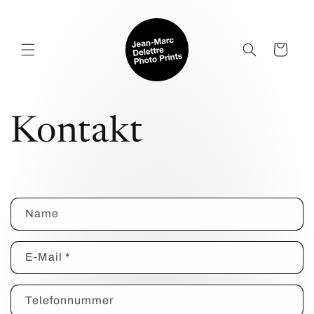
Direkt
zum
Inhalt
Warenkorb
Kontakt
K
Name
o
n
E-Mail
*
t
a
Telefonnummer