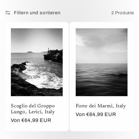
a
Filtern und sortieren
2 Produkte
t
e
g
o
r
i
e
Scoglio del Groppo
Forte dei Marmi⁩, Italy
Lungo⁩, ⁨Lerici⁩, Italy
Normaler
Von €64,99 EUR
:
Normaler
Von €64,99 EUR
Preis
Preis