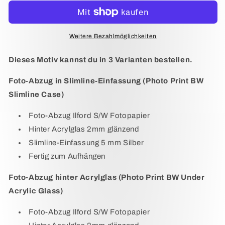
pictures
pictures
of
of
a
a
racing
racing
Weitere Bezahlmöglichkeiten
yacht
yacht
Dieses Motiv kannst du in 3 Varianten bestellen.
Foto-Abzug in Slimline-Einfassung (Photo Print BW
Slimline Case)
Foto-Abzug Ilford S/W Fotopapier
Hinter Acrylglas 2mm glänzend
Slimline-Einfassung 5 mm Silber
Fertig zum Aufhängen
Foto-Abzug hinter Acrylglas (Photo Print BW Under
Acrylic Glass)
Foto-Abzug Ilford S/W Fotopapier