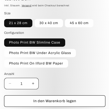
Preis
Inkl. Steuern.
Versand
wird beim Checkout berechnet
Size
21 x 28 cm
30 x 40 cm
45 x 60 cm
Configuration
Photo Print BW Slimline Case
Photo Print BW Under Acrylic Glass
Photo Print On Ilford BW Paper
Anzahl
Anzahl
Verringere
Erhöhe
die
die
Menge
Menge
für
für
In den Warenkorb legen
Mood
Mood