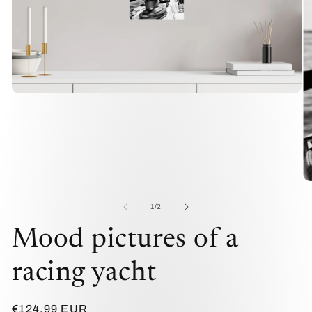
Medien
1
in
Modal
öffnen
Me
2
in
von
1
/
2
Mo
öf
Mood pictures of a
racing yacht
Normaler
€124,99 EUR